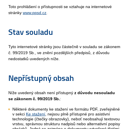
Toto prohlášení o přístupnosti se vztahuje na internetové
stránky
www.ppsd.cz
.
Stav souladu
Tyto internetové stránky jsou částečně v souladu se zákonem
č. 99/2019 Sb., ve znění pozdějších předpisů, z důvodu
nedostatků uvedených níže.
Nepřístupný obsah
Níže uvedený obsah není přístupný
z důvodu nesouladu
se zákonem č. 99/2019 Sb.
:
Některé dokumenty ke stažení ve formátu PDF, zveřejněné
v sekci
Ke stažení
, nejsou plně přístupné pro asistivní
technologie (čtečky obrazovky), neboť neobsahují textovou
vrstvu, správnou strukturu nadpisů nebo alternativní popisy
obrázků. Jedná se zejména o dokumenty vytvořené třetími