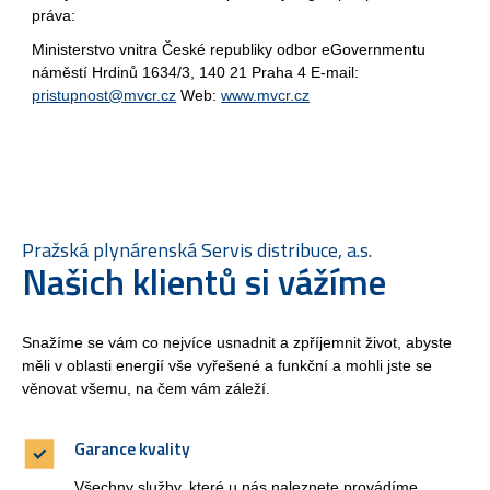
práva:
Ministerstvo vnitra České republiky odbor eGovernmentu
náměstí Hrdinů 1634/3, 140 21 Praha 4 E-mail:
pristupnost@mvcr.cz
Web:
www.mvcr.cz
Pražská plynárenská Servis distribuce, a.s.
Našich klientů si vážíme
Snažíme se vám co nejvíce usnadnit a zpříjemnit život, abyste
měli v oblasti energií vše vyřešené a funkční a mohli jste se
věnovat všemu, na čem vám záleží.
Garance kvality
Všechny služby, které u nás naleznete provádíme